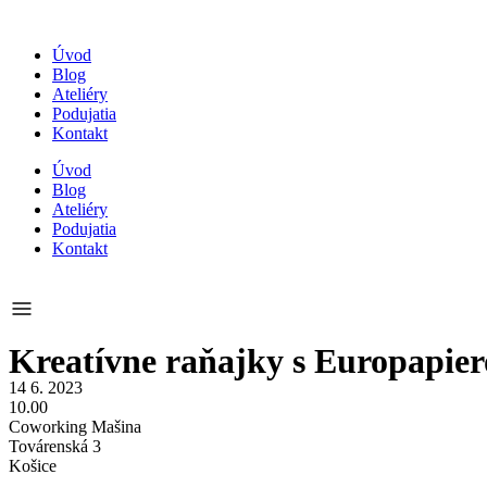
Preskočiť
na
Úvod
obsah
Blog
Ateliéry
Podujatia
Kontakt
Úvod
Blog
Ateliéry
Podujatia
Kontakt
Kreatívne raňajky s Europapie
14 6. 2023
10.00
Coworking Mašina
Továrenská 3
Košice