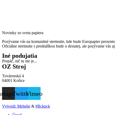
Novinky zo sveta papiera
Pozývame vás na komunitné stretnutie, kde bude Europapier prezentov
Oficiálne stretnutie s prednáškou bude o desiatej, ale pozývame vás 
Iné podujatia
Prepáč, nič tu nie je...
OZ Stroj
Továrenská 4
04001 Košice
nstagram
Twitter
Vimeo
Vytvoril: Mehehe
&
#Bckpck
Úvod