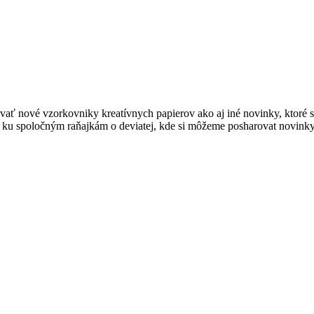
ať nové vzorkovniky kreatívnych papierov ako aj iné novinky, ktoré s
aj ku spoločným raňajkám o deviatej, kde si môžeme posharovat novinky 